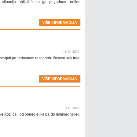
situacije obilježićemo ga prigodnom online
VIŠE INFORMACIJA
18.10.2021.
odvijati po redovnom rasporedu časova koji traju
VIŠE INFORMACIJA
10.10.2021.
e Kozlića, od ponedjeljka pa do daljnjeg vrijedi