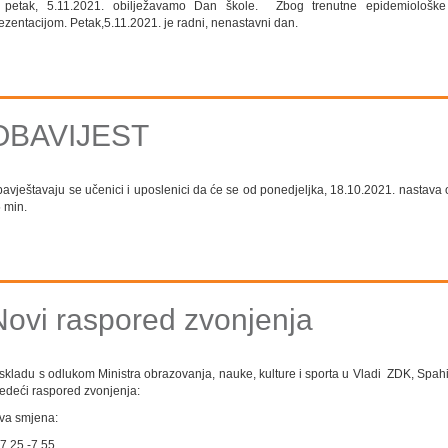
petak, 5.11.2021. obilježavamo Dan škole. Zbog trenutne epidemiološke 
ezentacijom. Petak,5.11.2021. je radni, nenastavni dan.
OBAVIJEST
avještavaju se učenici i uposlenici da će se od ponedjeljka, 18.10.2021. nastava 
 min.
Novi raspored zvonjenja
skladu s odlukom Ministra obrazovanja, nauke, kulture i sporta u Vladi ZDK, Spahij
jedeći raspored zvonjenja:
va smjena:
 7,25 -7,55