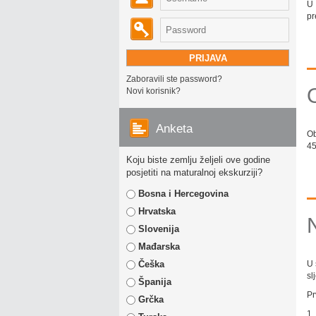
U 
pr
Zaboravili ste password?
Novi korisnik?
Anketa
Ob
45
Koju biste zemlju željeli ove godine
posjetiti na maturalnoj ekskurziji?
Bosna i Hercegovina
Hrvatska
Slovenija
Mađarska
Češka
U 
sl
Španija
Pr
Grčka
1.