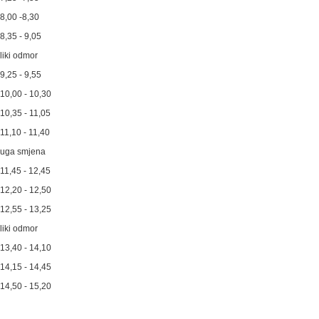
 8,00 -8,30
 8,35 - 9,05
liki odmor
 9,25 - 9,55
 10,00 - 10,30
 10,35 - 11,05
 11,10 - 11,40
ruga smjena
 11,45 - 12,45
 12,20 - 12,50
 12,55 - 13,25
liki odmor
 13,40 - 14,10
 14,15 - 14,45
 14,50 - 15,20