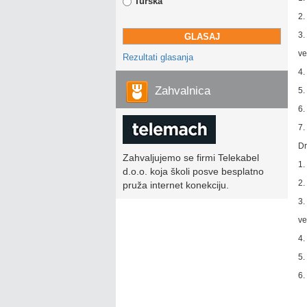
Turska
2.
3.
ve
Rezultati glasanja
4.
Zahvalnica
5.
6.
7.
D
Zahvaljujemo se firmi Telekabel
1.
d.o.o. koja školi posve besplatno
2.
pruža internet konekciju.
3.
ve
4.
5.
6.