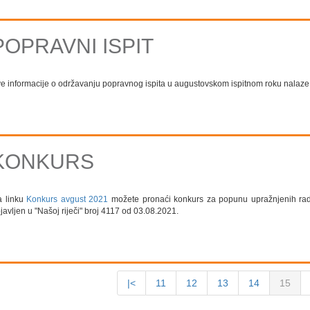
POPRAVNI ISPIT
e informacije o održavanju popravnog ispita u augustovskom ispitnom roku nalaze
KONKURS
a linku
Konkurs avgust 2021
možete pronaći konkurs za popunu upražnjenih radn
javljen u "Našoj riječi" broj 4117 od 03.08.2021.
|<
11
12
13
14
15